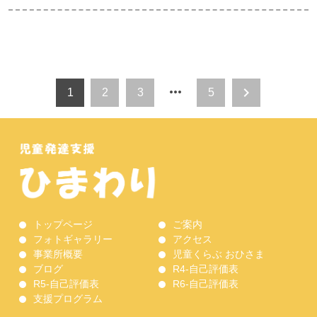
more_horiz
chevron_right
1
2
3
5
トップページ
ご案内
フォトギャラリー
アクセス
事業所概要
児童くらぶ おひさま
ブログ
R4-自己評価表
R5-自己評価表
R6-自己評価表
支援プログラム